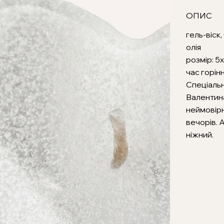
ОПИС
гель-віск
олія
розмір: 5
час горін
Спеціальн
Валентина
неймовірн
вечорів. 
ніжний.