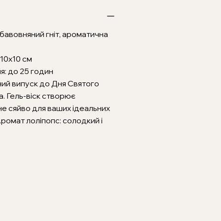
, бавовняний гніт, ароматична
x10x10 см
ня: до 25 годин
ий випуск до Дня Святого
. Гель-віск створює
е сяйво для ваших ідеальних
Аромат лоліпопс: солодкий і