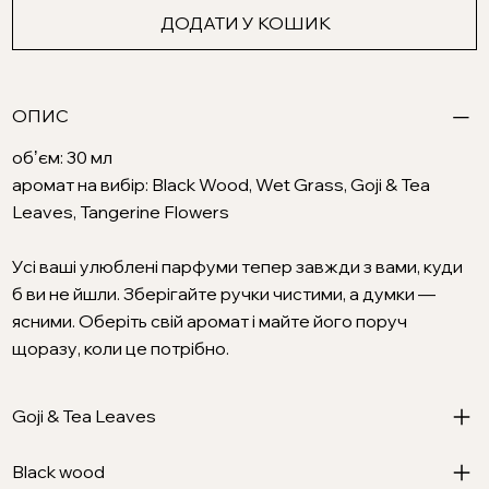
ДОДАТИ У КОШИК
ОПИС
обʼєм: 30 мл
аромат на вибір: Black Wood, Wet Grass, Goji & Tea
Leaves, Tangerine Flowers
Усі ваші улюблені парфуми тепер завжди з вами, куди
б ви не йшли. Зберігайте ручки чистими, а думки —
ясними. Оберіть свій аромат і майте його поруч
щоразу, коли це потрібно.
Goji & Tea Leaves
Black wood